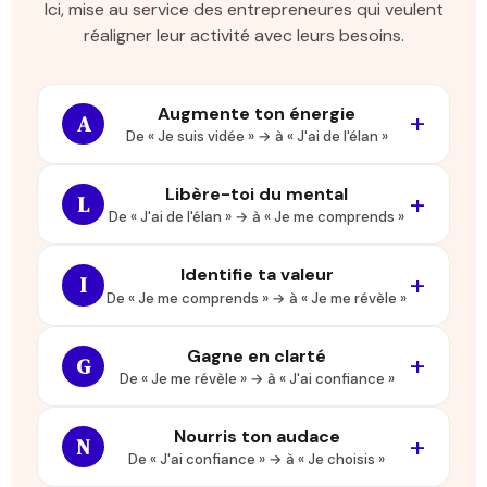
Ici, mise au service des entrepreneures qui veulent
réaligner leur activité avec leurs besoins.
Augmente ton énergie
A
De « Je suis vidée » → à « J'ai de l'élan »
Libère-toi du mental
L
De « J'ai de l'élan » → à « Je me comprends »
Identifie ta valeur
I
De « Je me comprends » → à « Je me révèle »
Gagne en clarté
G
De « Je me révèle » → à « J'ai confiance »
Nourris ton audace
N
De « J'ai confiance » → à « Je choisis »