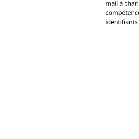
mail à char
compétences 
identifiants