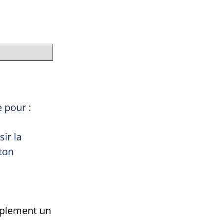
 pour :
sir la
 ton
implement un