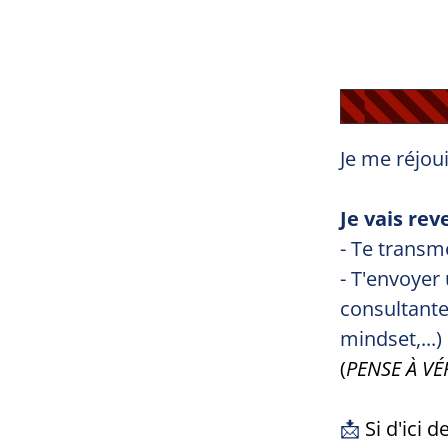
Je me réjou
Je vais re
- Te transm
- T'envoyer
consultant
mindset,...)
(
PENSE À VÉ
📩
Si d'ici 