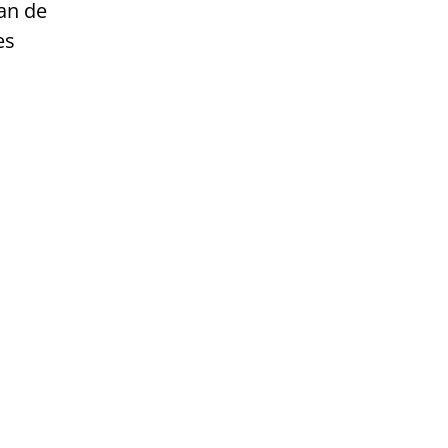
an de
es