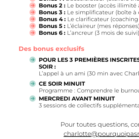
Bonus 2 :
Le booster (accès illimité
Bonus 3 :
Le simplificateur (boîte à 
Bonus 4 :
Le clarificateur (coaching 
Bonus 5 :
L’éclaireur (mes réponses
Bonus 6 :
L’ancreur (3 mois de suivi
Des bonus exclusifs
POUR LES 3 PREMIÈRES INSCRITES
SOIR :
L’appel à un ami (30 min avec Charl
CE SOIR MINUIT
Programme : Comprendre le burno
MERCREDI AVANT MINUIT
3 sessions de collectifs supplément
Pour toutes questions, co
charlotte@pourquoipas