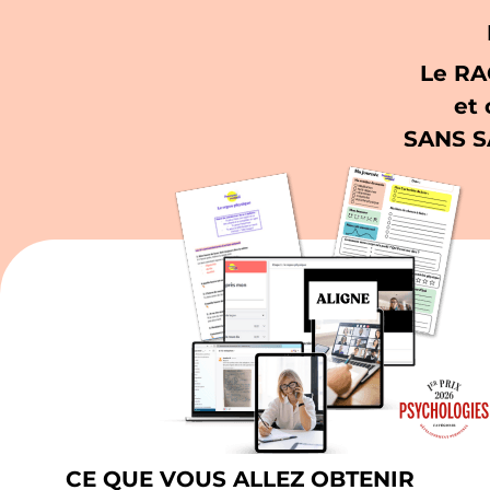
Le RA
et 
SANS S
CE QUE VOUS ALLEZ OBTENIR