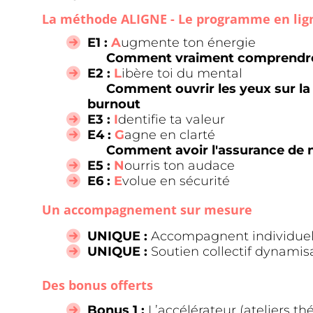
La méthode ALIGNE - Le programme en lig
E1 :
A
ugmente ton énergie
🐦‍🔥
Comment vraiment comprendr
E2 :
L
ibère toi du mental
🐦‍🔥
Comment ouvrir les yeux sur l
burnout
E3 :
I
dentifie ta valeur
E4 :
G
agne en clarté
🐦‍🔥
Comment avoir l'assurance de n
E5 :
N
ourris ton audace
E6 :
E
volue en sécurité
Un accompagnement sur mesure
UNIQUE :
Accompagnent individue
UNIQUE :
Soutien collectif dynamis
Des bonus offerts
Bonus 1 :
L’accélérateur (ateliers t