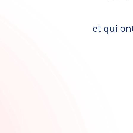
et qui on