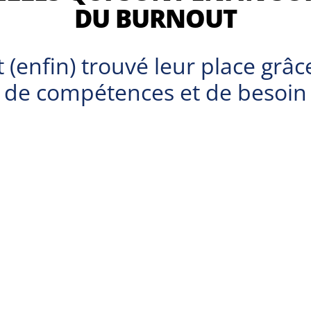
DU BURNOUT
t (enfin) trouvé leur place grâc
de compétences et de besoin