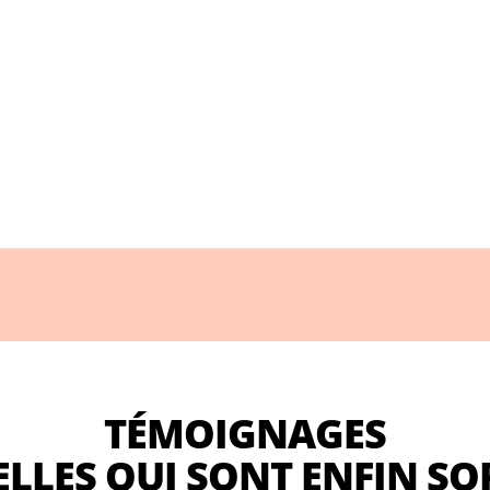
TÉMOIGNAGES
ELLES QUI SONT ENFIN SO