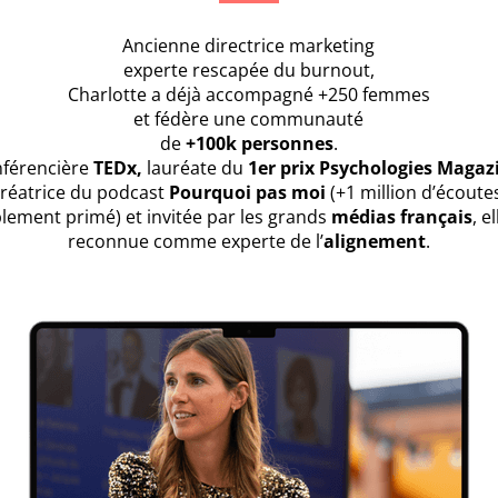
Ancienne directrice marketing
experte rescapée du burnout,
Charlotte a déjà accompagné +250 femmes
et fédère une communauté
de
+100k personnes
.
férencière
TEDx,
lauréate du
1er prix Psychologies Magaz
réatrice du podcast
Pourquoi pas moi
(+1 million d’écoute
lement primé) et invitée par les grands
médias français
, e
reconnue comme experte de l’
alignement
.