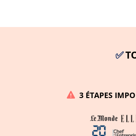
✅
T
3 ÉTAPES IMP